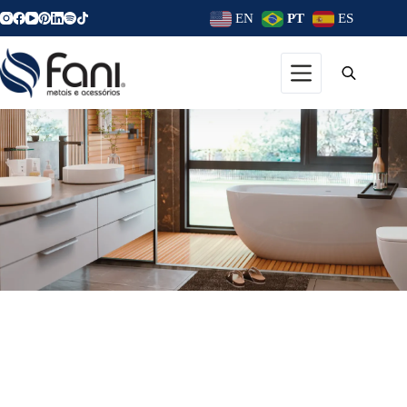
EN
PT
ES