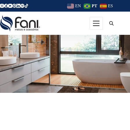
EN
PT
ES