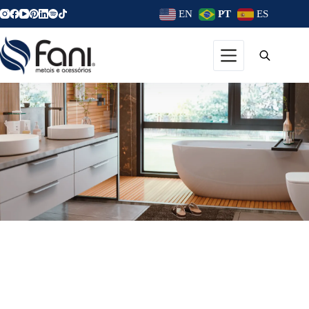
EN
PT
ES