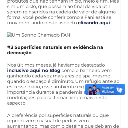
produtos que não tenham início, meio e fim. Mas
sim um ciclo, que possam ao final da vida útil
serem reinseridos na cadeia de valor de alguma
forma. Você pode conferir como a Fani está se
movimentando neste aspecto
clicando aqui
.
#3 Superfícies naturais em evidência
na
decoração
Nos últimos meses, já havíamos destacado
inclusive aqui no Blog
como o banheiro vem
ganhando cada vez mais ares de spa, mesmo
quando o espaço é diminuto. Um refúgio ante ao
estresse diário, esse ambiente explodiu em
importância durante a pandemia e agora ganha
modulações para se firmar ainda mais neste
aspecto.
A preferência por superfícies naturais ou que
reproduzem o visual de pedras vem
aumentando, mas com o detalhe que deixam de