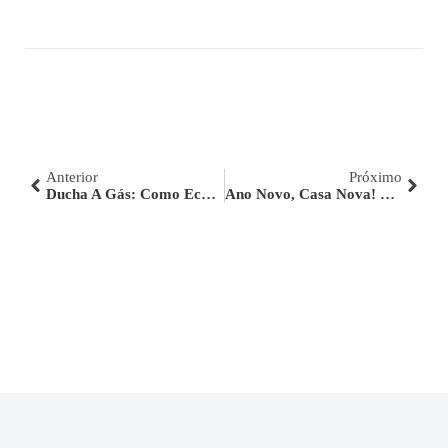
Anterior
Próximo
Ducha A Gás: Como Economizar Escolhendo O Modelo Certo?
Ano Novo, Casa Nova! Como Transformar O Lar Com Praticidade