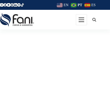
EN
PT
ES
5 Tendências De Decoração
Que Devem Se Destacar Em
2022