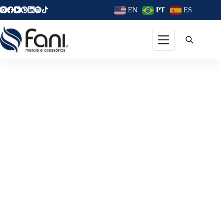
EN
PT
ES
Como Escolher A Melhor
Ducha Higiênica Para O Seu
Ambiente?