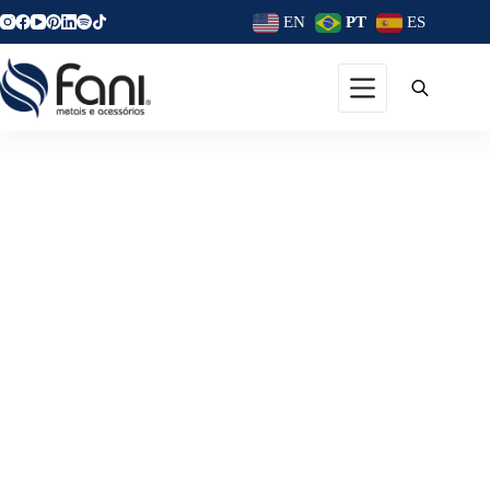
EN
PT
ES
3 Motivos Para Escolher Os
Metais E Acessórios Da Fani