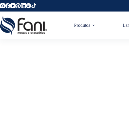
Produtos
La
Como In
C