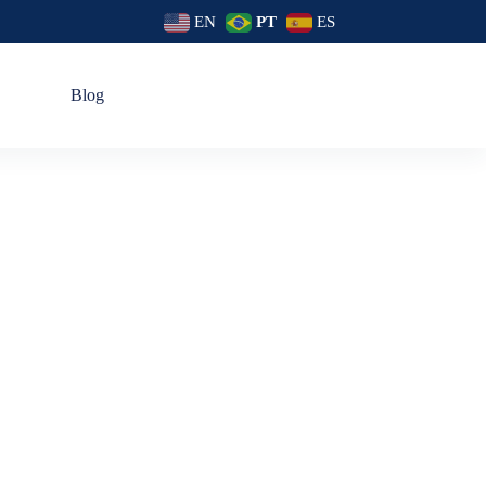
EN
PT
ES
s
Blog
Banheiro
as