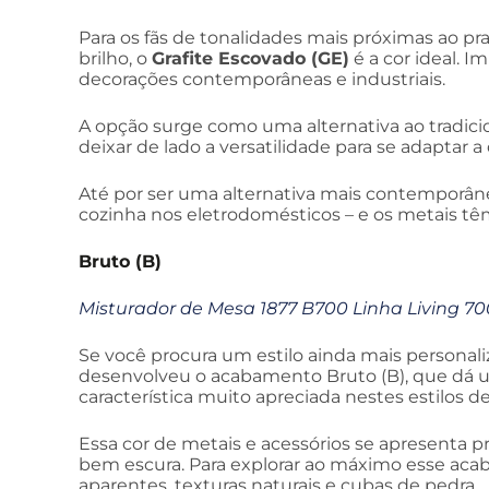
Para os fãs de tonalidades mais próximas ao 
brilho, o
Grafite Escovado (GE)
é a cor ideal. 
decorações contemporâneas e industriais.
A opção surge como uma alternativa ao tradici
deixar de lado a versatilidade para se adaptar 
Até por ser uma alternativa mais contemporân
cozinha nos eletrodomésticos – e os metais 
Bruto (B)
Misturador de Mesa 1877 B700 Linha Living 70
Se você procura um estilo ainda mais personaliz
desenvolveu o acabamento Bruto (B), que dá u
característica muito apreciada nestes estilos d
Essa cor de metais e acessórios se apresenta 
bem escura. Para explorar ao máximo esse acab
aparentes, texturas naturais e cubas de pedra.