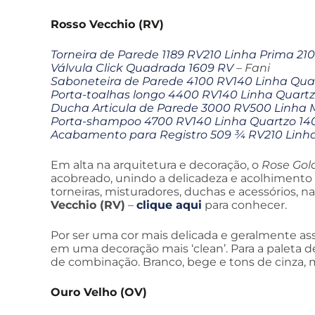
Rosso Vecchio (RV)
Torneira de Parede 1189 RV210 Linha Prima 210
Válvula Click Quadrada 1609 RV
– Fani
Saboneteira de Parede 4100 RV140 Linha Qua
Porta-toalhas longo 4400 RV140 Linha Quartz
Ducha Articula de Parede 3000 RV500 Linha 
Porta-shampoo 4700 RV140 Linha Quartzo 14
Acabamento para Registro 509 ¾ RV210 Linha 
Em alta na arquitetura e decoração, o
Rose Gol
acobreado, unindo a delicadeza e acolhimento 
torneiras, misturadores, duchas e acessórios,
Vecchio (RV)
–
clique aqui
para conhecer.
Por ser uma cor mais delicada e geralmente asso
em uma decoração mais ‘clean’. Para a paleta d
de combinação. Branco, bege e tons de cinza, 
Ouro Velho (OV)