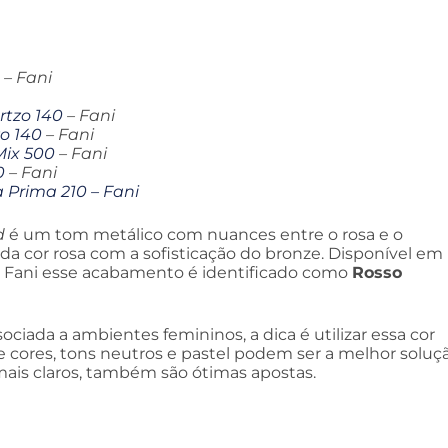
– Fani
rtzo 140
– Fani
o 140
– Fani
Mix 500
– Fani
0
– Fani
Prima 210 – Fani
d
é um tom metálico com nuances entre o rosa e o
da cor rosa com a sofisticação do bronze. Disponível em
 na Fani esse acabamento é identificado como
Rosso
ciada a ambientes femininos, a dica é utilizar essa cor
e cores, tons neutros e pastel podem ser a melhor soluç
mais claros, também são ótimas apostas.