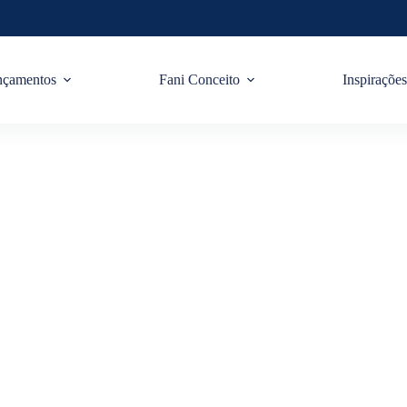
nçamentos
Fani Conceito
Inspiraçõe
ovar Na Decoração Do 
om Torneiras Colorid